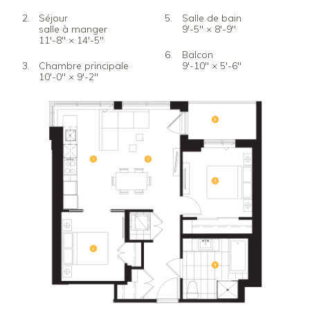
Séjour
Salle de bain
salle à manger
9'-5" × 8'-9"
11'-8" × 14'-5"
Balcon
Chambre principale
9'-10" × 5'-6"
10'-0" × 9'-2"