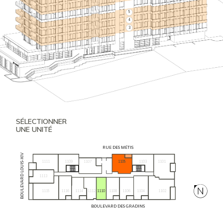
5
4
3
SÉLECTIONNER
UNE UNITÉ
RUE DES MÉTIS
BOULEVARD LOUIS-XIV
1111
1109
1105
1103
1101
1107
1113
1115
1116
1104
1102
1114
1112
1110
1108
1106
BOULEVARD DES GRADINS