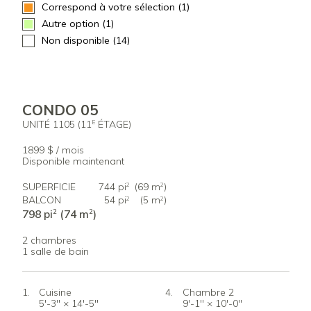
Correspond à votre sélection (1)
Autre option (1)
Non disponible (14)
CONDO 05
UNITÉ 1105 (11
ÉTAGE)
E
1899 $ / mois
Disponible maintenant
SUPERFICIE
744 pi
(69 m
)
2
2
BALCON
54 pi
(5 m
)
2
2
798 pi
(74 m
)
2
2
2 chambres
1 salle de bain
Cuisine
Chambre 2
5'-3" × 14'-5"
9'-1" × 10'-0"