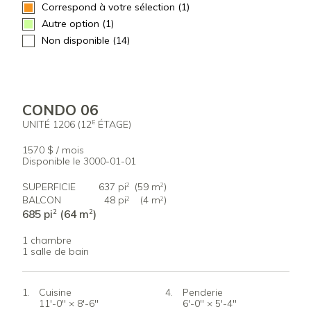
Correspond à votre sélection (1)
Autre option (1)
Non disponible (14)
CONDO 06
UNITÉ 1206 (12
ÉTAGE)
E
1570 $ / mois
Disponible le 3000-01-01
SUPERFICIE
637 pi
(59 m
)
2
2
BALCON
48 pi
(4 m
)
2
2
685 pi
(64 m
)
2
2
1 chambre
1 salle de bain
Cuisine
Penderie
11'-0" × 8'-6"
6'-0" × 5'-4"