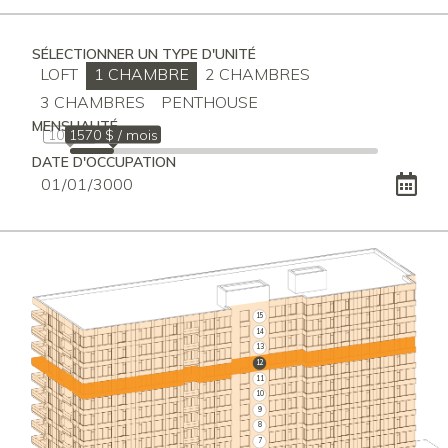
SÉLECTIONNER UN TYPE D'UNITÉ
LOFT
1 CHAMBRE
2 CHAMBRES
3 CHAMBRES
PENTHOUSE
MENSUALITÉ
1010 $
1570 $ / mois
DATE D'OCCUPATION
15
14
13
12
11
10
9
8
7