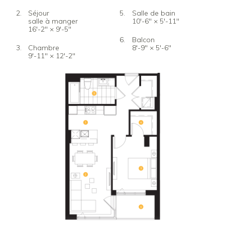
Séjour
Salle de bain
salle à manger
10'-6" × 5'-11"
16'-2" × 9'-5"
Balcon
Chambre
8'-9" × 5'-6"
9'-11" × 12'-2"