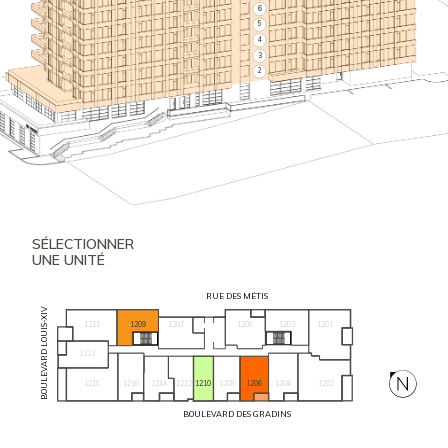
6
5
4
3
2
SÉLECTIONNER
UNE UNITÉ
RUE DES MÉTIS
BOULEVARD LOUIS-XIV
1211
1209
1205
1203
1201
1207
1213
1215
1216
1204
1202
1214
1212
1210
1208
1206
BOULEVARD DES GRADINS