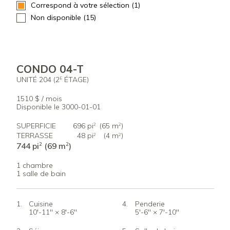
Correspond à votre sélection (1)
Non disponible (15)
CONDO 04-T
UNITÉ 204 (2
ÉTAGE)
E
1510 $ / mois
Disponible le 3000-01-01
SUPERFICIE
696 pi
(65 m
)
2
2
TERRASSE
48 pi
(4 m
)
2
2
744 pi
(69 m
)
2
2
1 chambre
1 salle de bain
Cuisine
Penderie
10'-11" × 8'-6"
5'-6" × 7'-10"