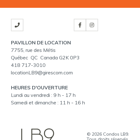
PAVILLON DE LOCATION
7755, rue des Métis
Québec QC Canada G2K 0P3
418 717-3010
locationLB9@girescom.com
HEURES D'OUVERTURE
Lundi au vendredi :
9 h - 17 h
Samedi et dimanche :
11 h - 16 h
© 2026
Condos LB9
.
Tous droits réservés.