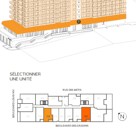
6
5
4
3
2
SÉLECTIONNER
UNE UNITÉ
RUE DES MÉTIS
BOULEVARD LOUIS-XIV
211
209
205
203
201
207
213
215
216
204
202
214
212
210
208
206
BOULEVARD DES GRADINS