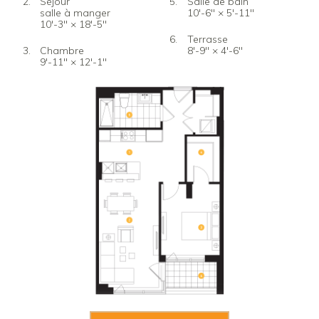
Séjour
Salle de bain
salle à manger
10'-6" × 5'-11"
10'-3" × 18'-5"
Terrasse
Chambre
8'-9" × 4'-6"
9'-11" × 12'-1"