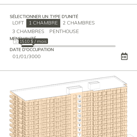
SÉLECTIONNER UN TYPE D'UNITÉ
LOFT
1 CHAMBRE
2 CHAMBRES
3 CHAMBRES
PENTHOUSE
MENSUALITÉ
1010 $
1510 $ / mois
DATE D'OCCUPATION
15
14
13
12
11
10
9
8
7