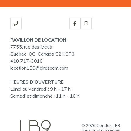
PAVILLON DE LOCATION
7755, rue des Métis
Québec QC Canada G2K 0P3
418 717-3010
locationLB9@girescom.com
HEURES D'OUVERTURE
Lundi au vendredi :
9 h - 17 h
Samedi et dimanche :
11 h - 16 h
© 2026
Condos LB9
.
Tous droits réservés.