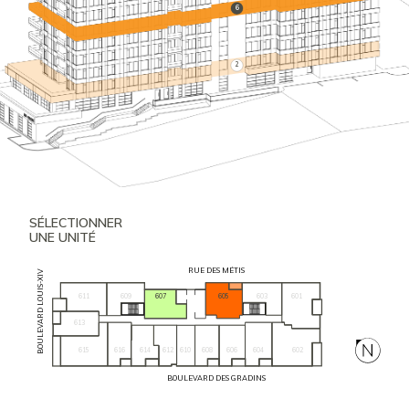
6
2
SÉLECTIONNER
UNE UNITÉ
RUE DES MÉTIS
BOULEVARD LOUIS-XIV
611
609
605
603
601
607
613
615
616
604
602
614
612
610
608
606
BOULEVARD DES GRADINS