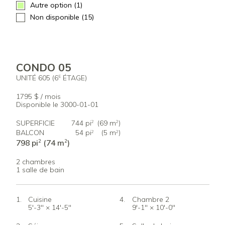
Autre option (1)
Non disponible (15)
CONDO 05
UNITÉ 605 (6
ÉTAGE)
E
1795 $ / mois
Disponible le 3000-01-01
SUPERFICIE
744 pi
(69 m
)
2
2
BALCON
54 pi
(5 m
)
2
2
798 pi
(74 m
)
2
2
2 chambres
1 salle de bain
Cuisine
Chambre 2
5'-3" × 14'-5"
9'-1" × 10'-0"