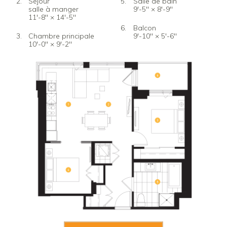
Séjour
Salle de bain
salle à manger
9'-5" × 8'-9"
11'-8" × 14'-5"
Balcon
Chambre principale
9'-10" × 5'-6"
10'-0" × 9'-2"