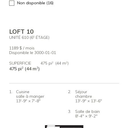
Non disponible (16)
LOFT 10
UNITÉ 610 (6
ÉTAGE)
E
1189 $ / mois
Disponible le 3000-01-01
SUPERFICIE
475 pi
(44 m
)
2
2
475 pi
(44 m
)
2
2
Cuisine
Séjour
salle à manger
chambre
13'-9" × 7'-8"
13'-9" × 13'-6"
Salle de bain
8'-4" × 9'-2"