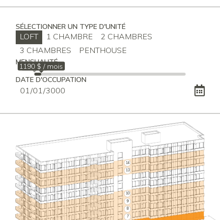
SÉLECTIONNER UN TYPE D'UNITÉ
LOFT
1 CHAMBRE
2 CHAMBRES
3 CHAMBRES
PENTHOUSE
MENSUALITÉ
1190 $ / mois
1010 $
DATE D'OCCUPATION
14
13
10
9
8
7