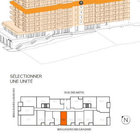
6
5
4
3
2
SÉLECTIONNER
UNE UNITÉ
BOULEVARD LOUIS-XIV
RUE DES MÉTIS
611
609
605
603
601
607
613
615
616
604
602
614
612
610
608
606
BOULEVARD DES GRADINS