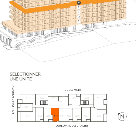
6
5
4
3
2
SÉLECTIONNER
UNE UNITÉ
BOULEVARD LOUIS-XIV
RUE DES MÉTIS
611
609
605
603
601
607
613
615
616
604
602
614
612
610
608
606
BOULEVARD DES GRADINS