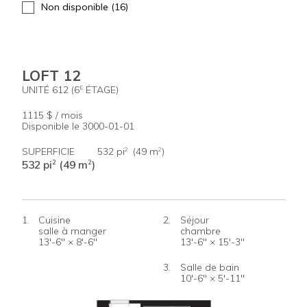
Non disponible (16)
LOFT 12
UNITÉ 612 (6
ÉTAGE)
E
1115 $ / mois
Disponible le 3000-01-01
SUPERFICIE
532 pi
(49 m
)
2
2
532 pi
(49 m
)
2
2
Cuisine
Séjour
salle à manger
chambre
13'-6" × 8'-6"
13'-6" × 15'-3"
Salle de bain
10'-6" × 5'-11"