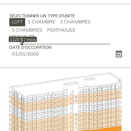
SÉLECTIONNER UN TYPE D'UNITÉ
LOFT
1 CHAMBRE
2 CHAMBRES
3 CHAMBRES
PENTHOUSE
MENSUALITÉ
1120 $ / mois
1010 $
DATE D'OCCUPATION
14
13
10
9
8
7