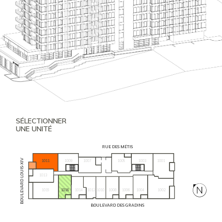
SÉLECTIONNER
UNE UNITÉ
RUE DES MÉTIS
BOULEVARD LOUIS-XIV
1011
1009
1005
1003
1001
1007
1013
1015
1016
1004
1002
1014
1012
1010
1008
1006
BOULEVARD DES GRADINS