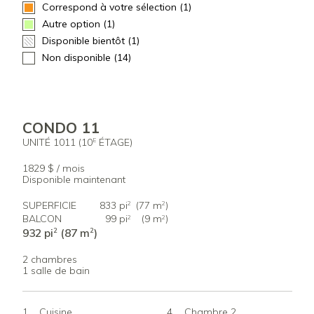
Correspond à votre sélection (1)
Autre option (1)
Disponible bientôt (1)
Non disponible (14)
CONDO 11
UNITÉ 1011 (10
ÉTAGE)
E
1829 $ / mois
Disponible maintenant
SUPERFICIE
833 pi
(77 m
)
2
2
BALCON
99 pi
(9 m
)
2
2
932 pi
(87 m
)
2
2
2 chambres
1 salle de bain
Cuisine
Chambre 2