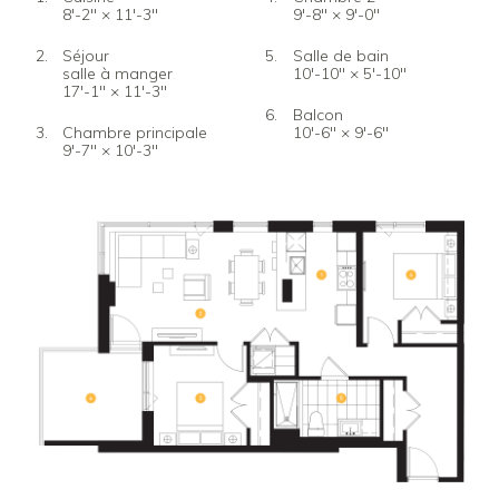
8'-2" × 11'-3"
9'-8" × 9'-0"
Séjour
Salle de bain
salle à manger
10'-10" × 5'-10"
17'-1" × 11'-3"
Balcon
Chambre principale
10'-6" × 9'-6"
9'-7" × 10'-3"