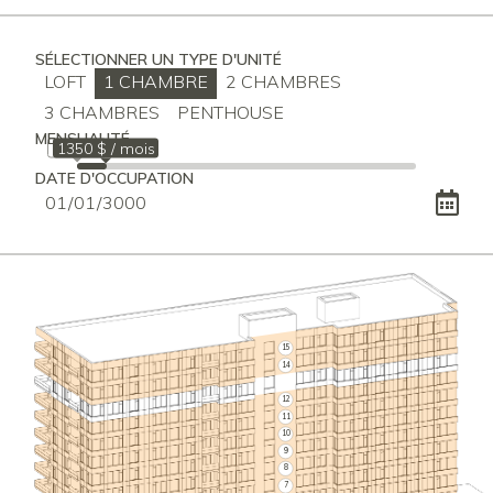
SÉLECTIONNER UN TYPE D'UNITÉ
LOFT
1 CHAMBRE
2 CHAMBRES
3 CHAMBRES
PENTHOUSE
MENSUALITÉ
1010 $
1350 $ / mois
DATE D'OCCUPATION
15
14
12
11
10
9
8
7