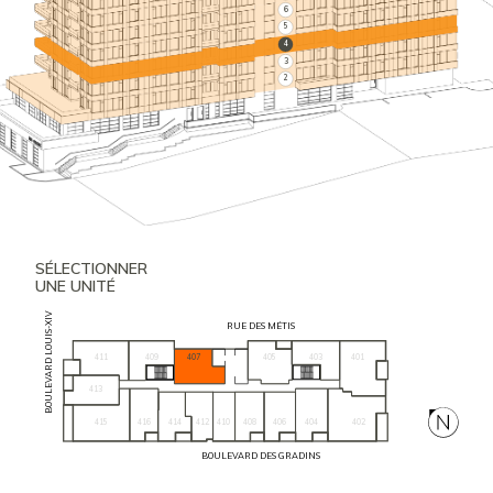
6
5
4
3
2
SÉLECTIONNER
UNE UNITÉ
BOULEVARD LOUIS-XIV
RUE DES MÉTIS
411
409
405
403
401
407
413
415
416
404
402
414
412
410
408
406
BOULEVARD DES GRADINS