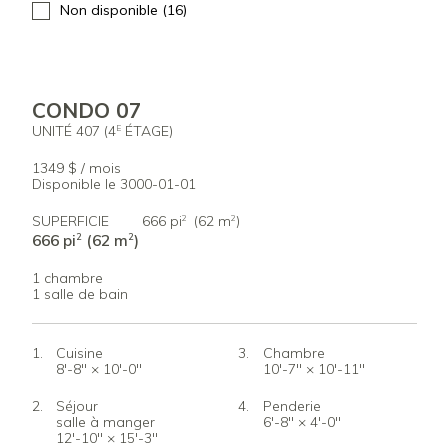
Non disponible (16)
CONDO 07
UNITÉ 407 (4
ÉTAGE)
E
1349 $ / mois
Disponible le 3000-01-01
SUPERFICIE
666 pi
(62 m
)
2
2
666 pi
(62 m
)
2
2
1 chambre
1 salle de bain
Cuisine
Chambre
8'-8" × 10'-0"
10'-7" × 10'-11"
Séjour
Penderie
salle à manger
6'-8" × 4'-0"
12'-10" × 15'-3"