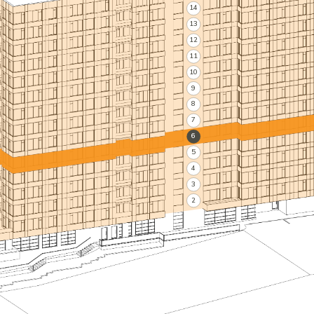
14
13
12
11
10
9
8
7
6
5
4
3
2