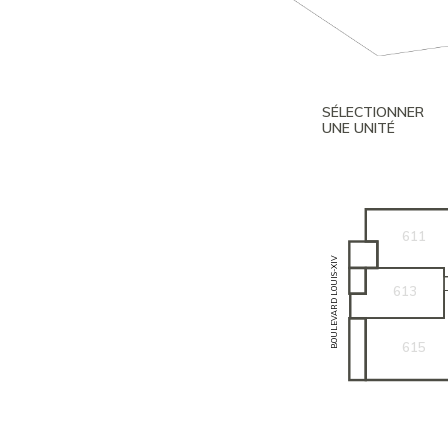
SÉLECTIONNER
UNE UNITÉ
611
BOULEVARD LOUIS-XIV
613
615