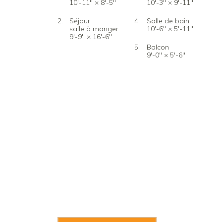
10'-11" × 8'-5"
10'-3" × 9'-11"
Séjour
Salle de bain
salle à manger
10'-6" × 5'-11"
9'-9" × 16'-6"
Balcon
9'-0" × 5'-6"