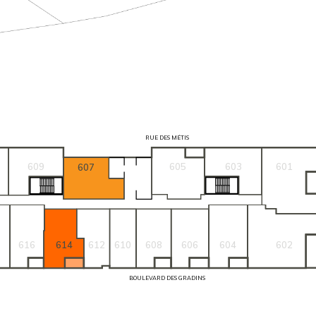
RUE DES MÉTIS
609
605
603
601
607
614
612
610
608
606
616
604
602
BOULEVARD DES GRADINS