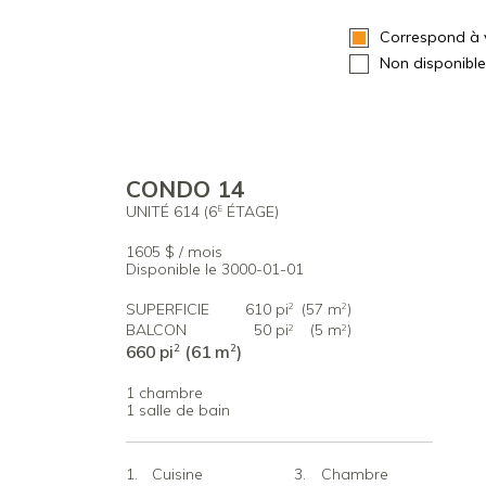
Correspond à v
Non disponible
CONDO 14
UNITÉ 614 (6
ÉTAGE)
E
1605 $ / mois
Disponible le 3000-01-01
SUPERFICIE
610 pi
(57 m
)
2
2
BALCON
50 pi
(5 m
)
2
2
660 pi
(61 m
)
2
2
1 chambre
1 salle de bain
Cuisine
Chambre