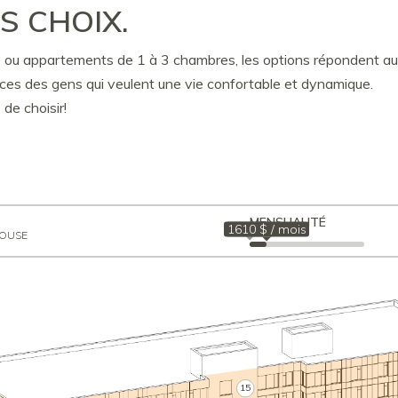
S CHOIX.
ou appartements de 1 à 3 chambres, les options répondent a
ces des gens qui veulent une vie confortable et dynamique.
de choisir!
MENSUALITÉ
1610 $ / mois
1010 $
OUSE
15